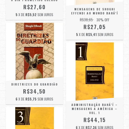
R$27,60
MENSAGENS DE SHOGHI
EFFENDI AO MUNDO BAHÁ’Í
5
X DE
R$5,52
SEM JUROS
R$38,65
30
% OFF
R$27,05
5
X DE
R$5,41
SEM JUROS
DIRETRIZES DO GUARDIÃO
R$34,50
6
X DE
R$5,75
SEM JUROS
ADMINISTRAÇÃO BAHÁ’Í –
MENSAGENS A AMÉRICA –
VOL. 1
R$44,15
6
X DE
R$7,36
SEM JUROS