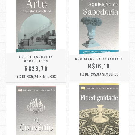
ARTE E ASSUNTOS
AQUISIÇÃO DE SABEDORIA
CORRELATOS
R$16,10
R$28,70
3
X DE
R$5,37
SEM JUROS
5
X DE
R$5,74
SEM JUROS