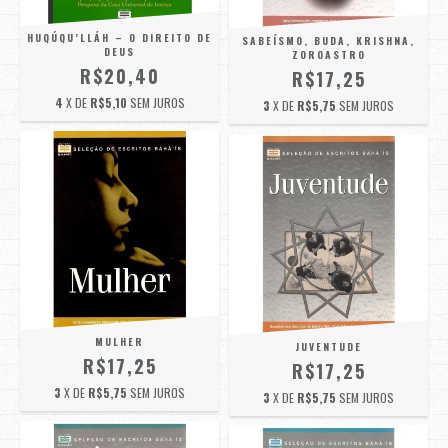
HUQÚQU’LLÁH – O DIREITO DE
SABEÍSMO, BUDA, KRISHNA,
DEUS
ZOROASTRO
R$20,40
R$17,25
4
X DE
R$5,10
SEM JUROS
3
X DE
R$5,75
SEM JUROS
MULHER
JUVENTUDE
R$17,25
R$17,25
3
X DE
R$5,75
SEM JUROS
3
X DE
R$5,75
SEM JUROS