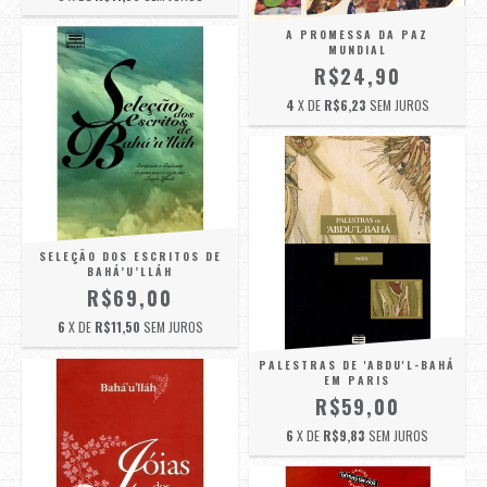
A PROMESSA DA PAZ
MUNDIAL
R$24,90
4
X DE
R$6,23
SEM JUROS
SELEÇÃO DOS ESCRITOS DE
BAHÁ’U’LLÁH
R$69,00
6
X DE
R$11,50
SEM JUROS
PALESTRAS DE 'ABDU'L-BAHÁ
EM PARIS
R$59,00
6
X DE
R$9,83
SEM JUROS