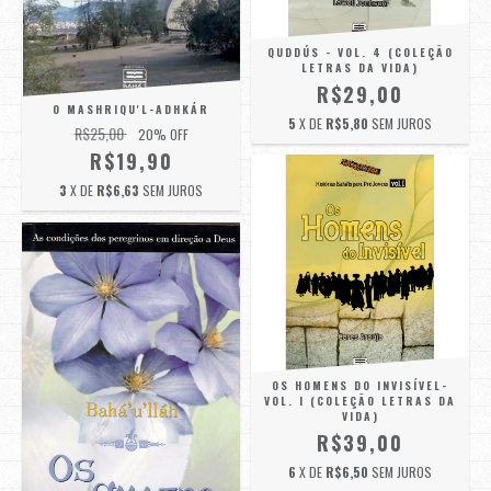
QUDDÚS - VOL. 4 (COLEÇÃO
LETRAS DA VIDA)
R$29,00
O MASHRIQU'L-ADHKÁR
5
X DE
R$5,80
SEM JUROS
R$25,00
20
% OFF
R$19,90
3
X DE
R$6,63
SEM JUROS
OS HOMENS DO INVISÍVEL-
VOL. I (COLEÇÃO LETRAS DA
VIDA)
R$39,00
6
X DE
R$6,50
SEM JUROS