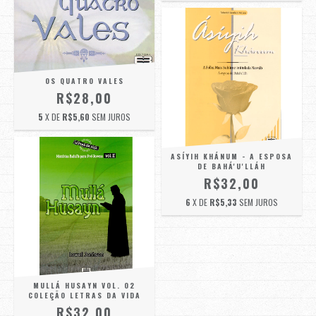
OS QUATRO VALES
R$28,00
5
X DE
R$5,60
SEM JUROS
ASÍYIH KHÁNUM - A ESPOSA
DE BAHÁ'U'LLÁH
R$32,00
6
X DE
R$5,33
SEM JUROS
MULLÁ HUSAYN VOL. 02
COLEÇÃO LETRAS DA VIDA
R$32,00