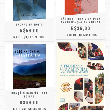
TÁHIRIH - UMA VIDA PELA
EMANCIPAÇÃO DA MULHER
LADRÃO NA NOITE
R$36,00
R$59,00
6
X DE
R$6,00
SEM JUROS
6
X DE
R$9,83
SEM JUROS
ORAÇÕES BAHÁ’ÍS - 14A
EDIÇÃO
R$69,00
6
X DE
R$11,50
SEM JUROS