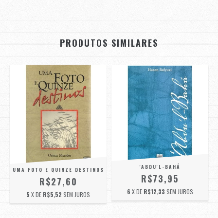
PRODUTOS SIMILARES
'ABDU'L-BAHÁ
UMA FOTO E QUINZE DESTINOS
R$73,95
R$27,60
6
X DE
R$12,33
SEM JUROS
5
X DE
R$5,52
SEM JUROS