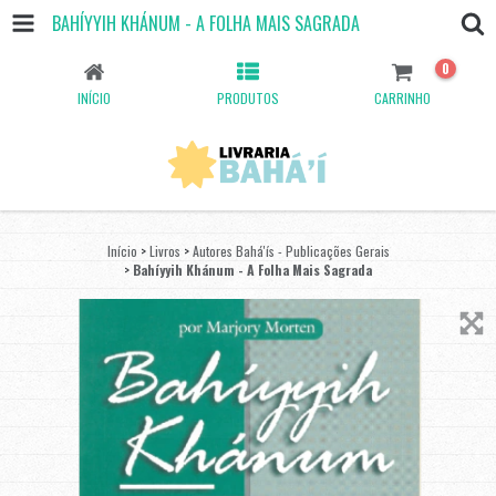
BAHÍYYIH KHÁNUM - A FOLHA MAIS SAGRADA
0
INÍCIO
PRODUTOS
CARRINHO
Início
>
Livros
>
Autores Bahá'ís - Publicações Gerais
>
Bahíyyih Khánum - A Folha Mais Sagrada