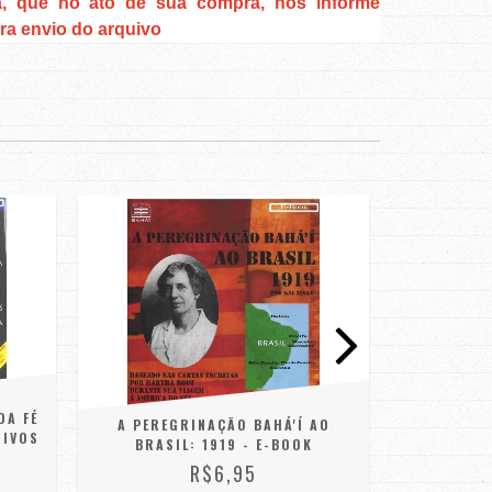
a, que no ato de sua compra, nos informe
ra envio do arquivo
DA FÉ
COMUNIDAD
A PEREGRINAÇÃO BAHÁ'Í AO
TIVOS
MUNDO EM 
BRASIL: 1919 - E-BOOK
R$6,95