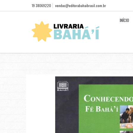
19 38069220
vendas@editorabahaibrasil.com.br
INÍCIO