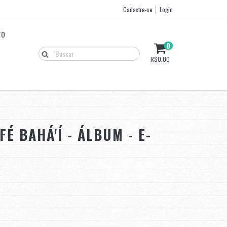
Cadastre-se
Login
TO
0
R$0,00
É BAHÁ'Í - ÁLBUM - E-