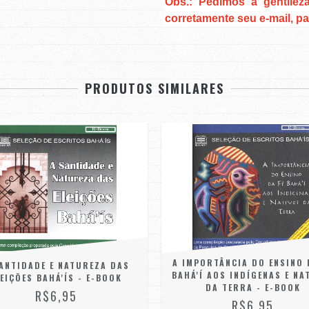
Obs.: Pedimos a gentilez
corretamente seu e-mail, pa
PRODUTOS SIMILARES
A IMPORTÂNCIA DO ENSINO 
ANTIDADE E NATUREZA DAS
BAHÁ'Í AOS INDÍGENAS E NA
LEIÇÕES BAHÁ'ÍS - E-BOOK
DA TERRA - E-BOOK
R$6,95
R$6,95