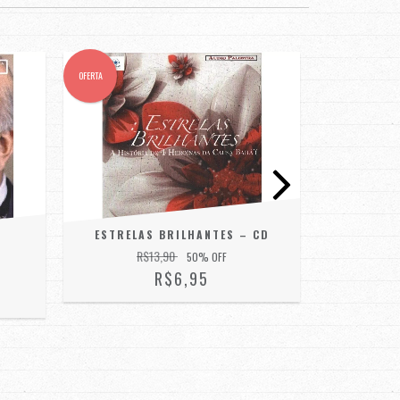
OFERTA
OFERTA
ESTRELAS BRILHANTES – CD
CASTIDA
E
R$13,90
50
% OFF
R
R$6,95