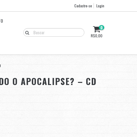
Cadastre-se
Login
TO
0
R$0,00
D
DO O APOCALIPSE? – CD