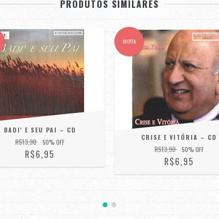
PRODUTOS SIMILARES
OFERTA
BADI' E SEU PAI – CD
CRISE E VITÓRIA – CD
R$13,90
50
% OFF
R$13,90
50
% OFF
R$6,95
R$6,95