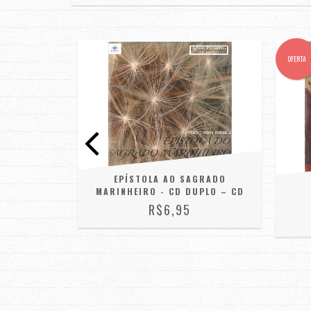
OFERTA
EPÍSTOLA AO SAGRADO
 BRASIL -
MARINHEIRO - CD DUPLO – CD
P3)
R$6,95
FF