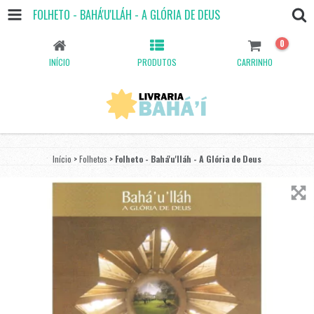
FOLHETO - BAHÁ'U'LLÁH - A GLÓRIA DE DEUS
0
INÍCIO
PRODUTOS
CARRINHO
Início
>
Folhetos
>
Folheto - Bahá'u'lláh - A Glória de Deus