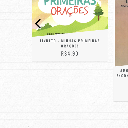
LIVRETO - MINHAS PRIMEIRAS
ORAÇÕES
R$4,90
 O LIVRO
AMO
MO
ENCO
JUROS