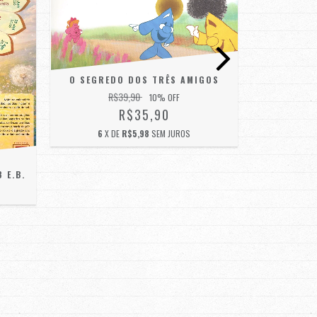
O SEGREDO DOS TRÊS AMIGOS
R$39,90
10
% OFF
O MIS
R$35,90
6
X DE
R$5,98
SEM JUROS
3
X 
 E.B.