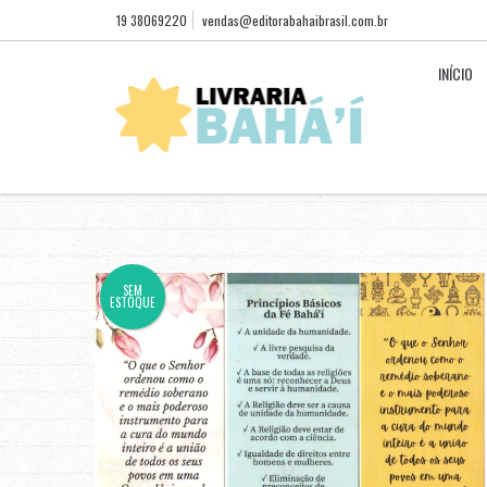
19 38069220
vendas@editorabahaibrasil.com.br
INÍCIO
SEM
ESTOQUE