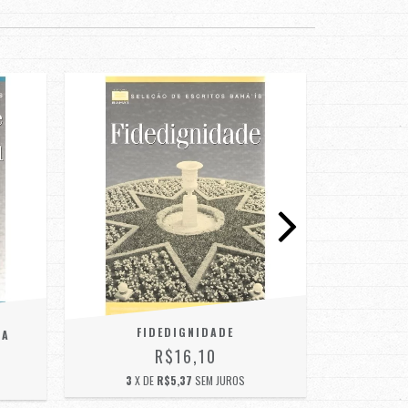
OFERTA
O PLANO D
2016: RESU
FIDEDIGNIDADE
IA
R$16,10
R
3
X DE
R$5,37
SEM JUROS