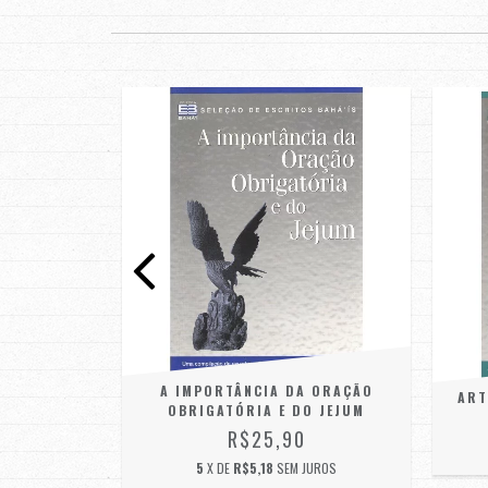
A IMPORTÂNCIA DA ORAÇÃO
 ARTES NA
ART
OBRIGATÓRIA E DO JEJUM
 FÉ
R$25,90
5
X DE
R$5,18
SEM JUROS
JUROS