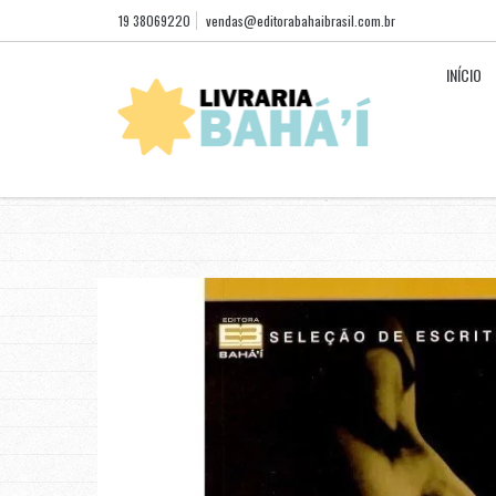
19 38069220
vendas@editorabahaibrasil.com.br
INÍCIO