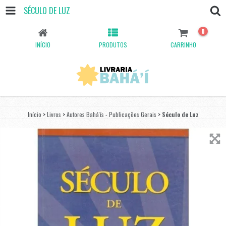
SÉCULO DE LUZ
0
INÍCIO
PRODUTOS
CARRINHO
Início
>
Livros
>
Autores Bahá'ís - Publicações Gerais
>
Século de Luz