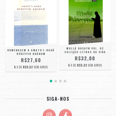
MULLÁ HUSAYN VOL. 02
HOMENAGEM A AMATU'L-BAHÁ
COLEÇÃO LETRAS DA VIDA
RÚHIYYIH KHÁNUM
R$32,00
R$27,60
6
X DE
R$5,33
SEM JUROS
5
X DE
R$5,52
SEM JUROS
SIGA-NOS