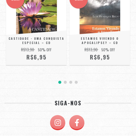
ESTAMOS VIVENDO O
CASTIDADE - UMA CONQUISTA
D
APOCALIPSE? – CD
ESPECIAL – CD
R$13,90
R$13,90
50
% OFF
50
% OFF
R$6,95
R$6,95
SIGA-NOS