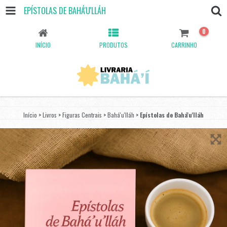
EPÍSTOLAS DE BAHÁ'U'LLÁH
0
INÍCIO
PRODUTOS
CARRINHO
Início
>
Livros
>
Figuras Centrais
>
Bahá'u'lláh
>
Epístolas de Bahá'u'lláh