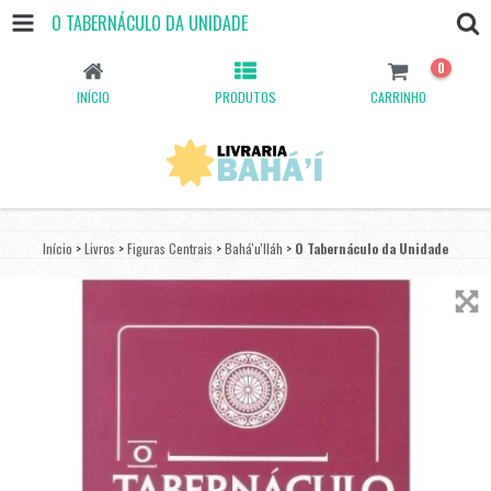
O TABERNÁCULO DA UNIDADE
0
INÍCIO
PRODUTOS
CARRINHO
Início
>
Livros
>
Figuras Centrais
>
Bahá'u'lláh
>
O Tabernáculo da Unidade