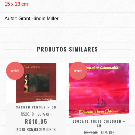
15 x 13 cm
Autor: Grant Hindin Miller
PRODUTOS SIMILARES
OFERTA
OFERTA
SACRED VERSES – CD
R$20,10
50
% OFF
R$10,05
EDUCATE THESE CHILDREN –
CD
2
X DE
R$5,03
SEM JUROS
R$21,50
53
% OFF