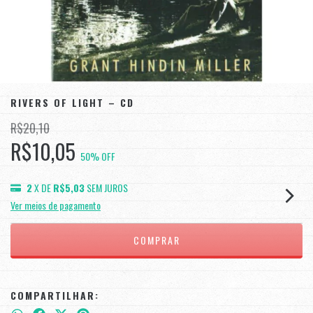
RIVERS OF LIGHT – CD
R$20,10
R$10,05
50
% OFF
2
X DE
R$5,03
SEM JUROS
Ver meios de pagamento
COMPARTILHAR: