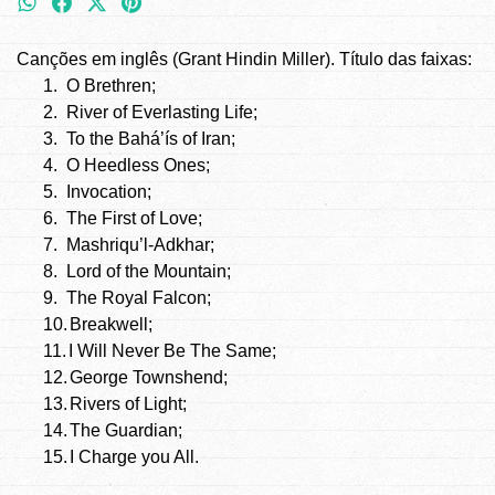
Canções em inglês (Grant Hindin Miller). Título das faixas:
1.
O Brethren;
2.
River of Everlasting Life;
3.
To the Bahá’ís of Iran;
4.
O Heedless Ones;
5.
Invocation;
6.
The First of Love;
7.
Mashriqu’l-Adkhar;
8.
Lord of the Mountain;
9.
The Royal Falcon;
10.
Breakwell;
11.
I Will Never Be The Same;
12.
George Townshend;
13.
Rivers of Light;
14.
The Guardian;
15.
I Charge you All.