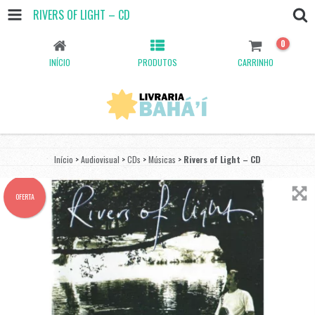
RIVERS OF LIGHT – CD
0
INÍCIO
PRODUTOS
CARRINHO
Início
>
Audiovisual
>
CDs
>
Músicas
>
Rivers of Light – CD
OFERTA