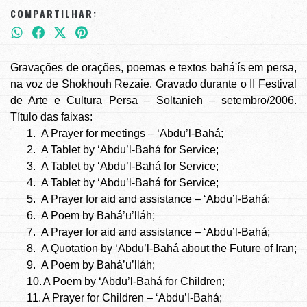
COMPARTILHAR:
Gravações de orações, poemas e textos bahá'ís em persa,
na voz de Shokhouh Rezaie. Gravado durante o II Festival
de Arte e Cultura Persa – Soltanieh – setembro/2006.
Título das faixas:
1.
A Prayer for meetings – ‘Abdu’l-Bahá;
2.
A Tablet by ‘Abdu’l-Bahá for Service;
3.
A Tablet by ‘Abdu’l-Bahá for Service;
4.
A Tablet by ‘Abdu’l-Bahá for Service;
5.
A Prayer for aid and assistance – ‘Abdu’l-Bahá;
6.
A Poem by Bahá’u’lláh;
7.
A Prayer for aid and assistance – ‘Abdu’l-Bahá;
8.
A Quotation by ‘Abdu’l-Bahá about the Future of Iran;
9.
A Poem by Bahá’u’lláh;
10.
A Poem by ‘Abdu’l-Bahá for Children;
11.
A Prayer for Children – ‘Abdu’l-Bahá;