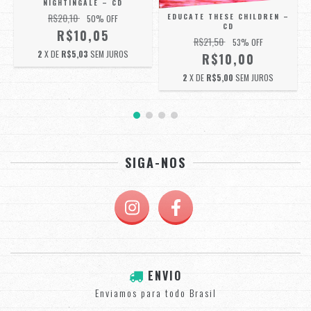
NIGHTINGALE – CD
R$20,10
EDUCATE THESE CHILDREN –
50
% OFF
CD
R$10,05
R$21,50
53
% OFF
2
X DE
R$5,03
SEM JUROS
R$10,00
2
X DE
R$5,00
SEM JUROS
SIGA-NOS
ENVIO
Enviamos para todo Brasil