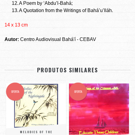
12.
A Poem by ‘Abdu’l-Bahá;
13.
A Quotation from the Writings of Bahá’u’lláh.
14 x 13 cm
Autor:
Centro Audiovisual Bahá'í - CEBAV
PRODUTOS SIMILARES
OFERTA
OFERTA
MELODIES OF THE